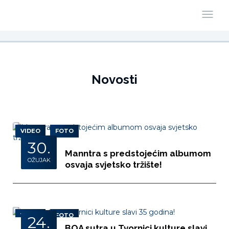
Novosti
VIDEO
FOTO
30.
Manntra s predstojećim albumom
OŽUJAK
osvaja svjetsko tržište!
VIDEO
FOTO
24.
BOA sutra u Tvornici kulture slavi