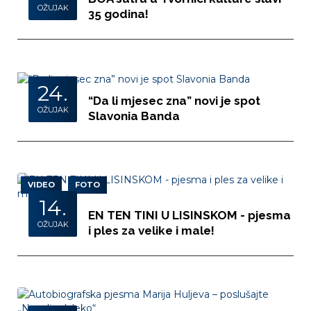
OŽUJAK
35 godina!
24.
“Da li mjesec zna” novi je spot
OŽUJAK
Slavonia Banda
VIDEO
FOTO
14.
EN TEN TINI U LISINSKOM - pjesma
OŽUJAK
i ples za velike i male!