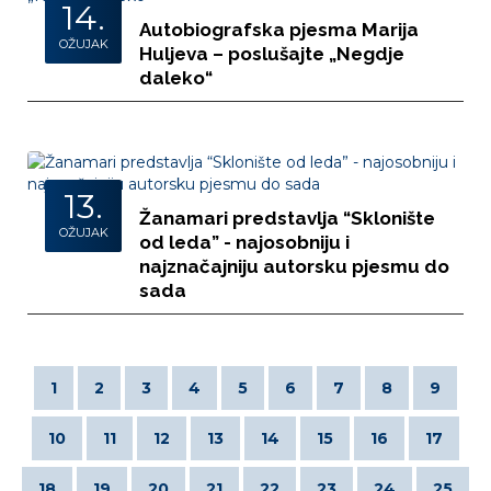
14.
Autobiografska pjesma Marija
OŽUJAK
Huljeva – poslušajte „Negdje
daleko“
13.
Žanamari predstavlja “Sklonište
OŽUJAK
od leda” - najosobniju i
najznačajniju autorsku pjesmu do
sada
1
2
3
4
5
6
7
8
9
10
11
12
13
14
15
16
17
18
19
20
21
22
23
24
25