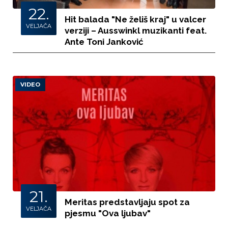
22.
Hit balada "Ne želiš kraj" u valcer
VELJAČA
verziji – Ausswinkl muzikanti feat.
Ante Toni Janković
VIDEO
21.
Meritas predstavljaju spot za
VELJAČA
pjesmu "Ova ljubav"