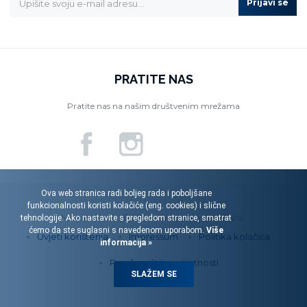
Prijavi se
PRATITE NAS
Pratite nas na našim društvenim mrežama
Ova web stranica radi boljeg rada i poboljšane
funkcionalnosti koristi kolačiće (eng. cookies) i slične
Menart d.o.o. © 2026. Sva prava pridržana.
tehnologije. Ako nastavite s pregledom stranice, smatrat
ćemo da ste suglasni s navedenom uporabom.
Više
Uvjeti korištenja
Impressum
Politika kolačića
informacija »
Pravila zaštite privatnosti
SLAŽEM SE