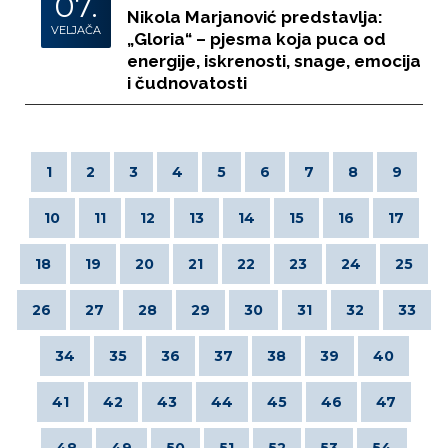
07.
Nikola Marjanović predstavlja:
VELJAČA
„Gloria“ – pjesma koja puca od
energije, iskrenosti, snage, emocija
i čudnovatosti
1
2
3
4
5
6
7
8
9
10
11
12
13
14
15
16
17
18
19
20
21
22
23
24
25
26
27
28
29
30
31
32
33
34
35
36
37
38
39
40
41
42
43
44
45
46
47
48
49
50
51
52
53
54