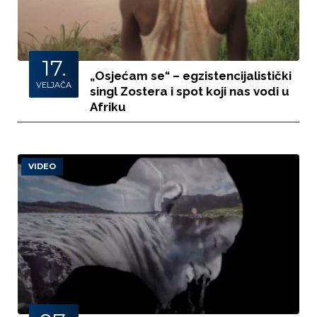
17.
„Osjećam se“ – egzistencijalistički
VELJAČA
singl Zostera i spot koji nas vodi u
Afriku
VIDEO