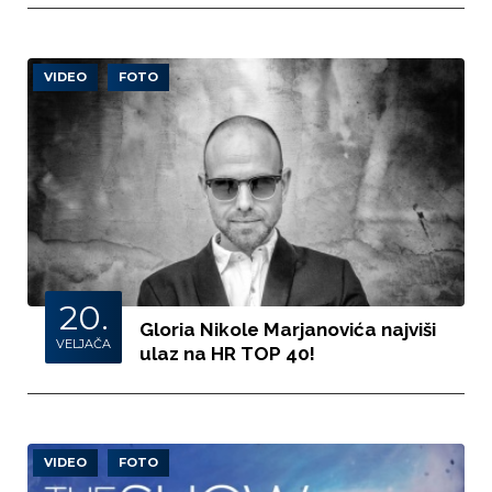
VIDEO
FOTO
20.
Gloria Nikole Marjanovića najviši
VELJAČA
ulaz na HR TOP 40!
VIDEO
FOTO