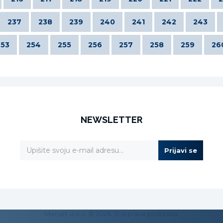
237
238
239
240
241
242
243
253
254
255
256
257
258
259
26
NEWSLETTER
Prijavi se
Menart d.o.o. © 2026. Sva prava pridržana.