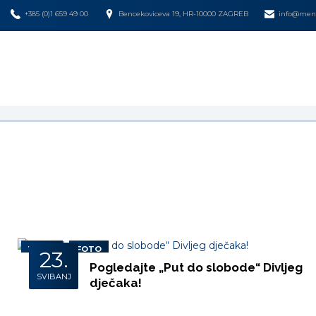
+385 (0)1 659 49 00
Bencekoviceva 19, HR-10000 ZAGREB
info@mena
VIDEO
FOTO
23.
Pogledajte „Put do slobode“ Divljeg
SVIBANJ
dječaka!