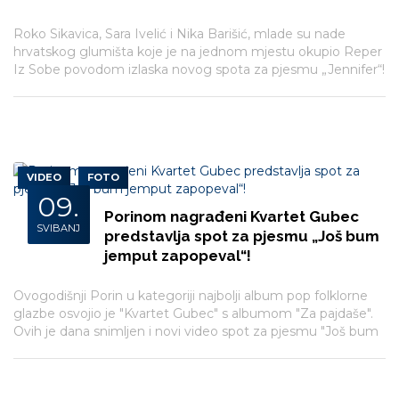
Roko Sikavica, Sara Ivelić i Nika Barišić, mlade su nade
hrvatskog glumišta koje je na jednom mjestu okupio Reper
Iz Sobe povodom izlaska novog spota za pjesmu „Jennifer“!
Pjesma će se naći na nadolazećem albumu „Unutra“ koji bi
u listopadu trebao biti objavljen pod okriljem Menarta.
VIDEO
FOTO
09.
Porinom nagrađeni Kvartet Gubec
SVIBANJ
predstavlja spot za pjesmu „Još bum
jemput zapopeval“!
Ovogodišnji Porin u kategoriji najbolji album pop folklorne
glazbe osvojio je "Kvartet Gubec" s albumom "Za pajdaše".
Ovih je dana snimljen i novi video spot za pjesmu "Još bum
jemput zapopeval" koja se nalazi upravo na spomenutom
albumu.