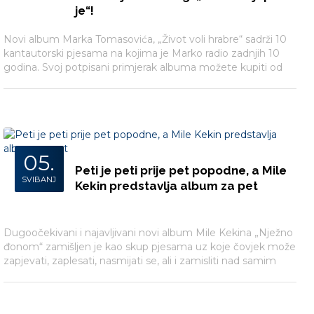
je“!
Novi album Marka Tomasovića, „Život voli hrabre“ sadrži 10
kantautorski pjesama na kojima je Marko radio zadnjih 10
godina. Svoj potpisani primjerak albuma možete kupiti od
danas, 16. svibnja, putem Menart webshopa.
05.
Peti je peti prije pet popodne, a Mile
SVIBANJ
Kekin predstavlja album za pet
Dugoočekivani i najavljivani novi album Mile Kekina „Nježno
đonom“ zamišljen je kao skup pjesama uz koje čovjek može
zapjevati, zaplesati, nasmijati se, ali i zamisliti nad samim
sobom.