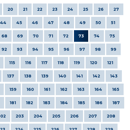
20
21
22
23
24
25
26
27
44
45
46
47
48
49
50
51
68
69
70
71
72
73
74
75
92
93
94
95
96
97
98
99
115
116
117
118
119
120
121
137
138
139
140
141
142
143
159
160
161
162
163
164
165
181
182
183
184
185
186
187
202
203
204
205
206
207
208
23
224
225
226
227
228
229