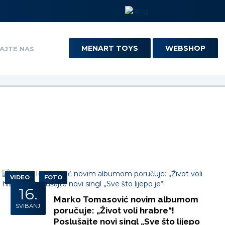
MENART TOYS
WEBSHOP
AJTE NAS
VIDEO
FOTO
16.
Marko Tomasović novim albumom
SVIBANJ
poručuje: „Život voli hrabre“!
Poslušajte novi singl „Sve što lijepo