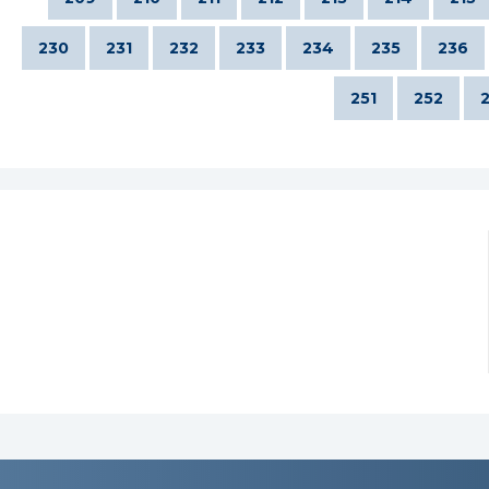
230
231
232
233
234
235
236
251
252