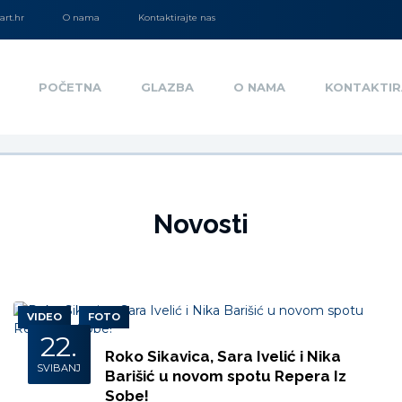
rt.hr
O nama
Kontaktirajte nas
POČETNA
GLAZBA
O NAMA
KONTAKTIR
Novosti
VIDEO
FOTO
22.
Roko Sikavica, Sara Ivelić i Nika
SVIBANJ
Barišić u novom spotu Repera Iz
Sobe!