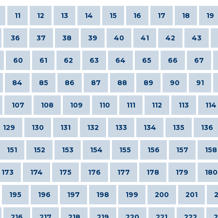
11
12
13
14
15
16
17
18
19
36
37
38
39
40
41
42
43
60
61
62
63
64
65
66
67
84
85
86
87
88
89
90
91
107
108
109
110
111
112
113
114
129
130
131
132
133
134
135
136
151
152
153
154
155
156
157
158
173
174
175
176
177
178
179
180
195
196
197
198
199
200
201
216
217
218
219
220
221
222
2