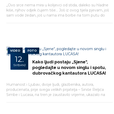
„Ovo srce nema mira u kolijevci od stida, daleko su hladne
kiše, njihov odjek čujem tiše… Još iz ovog tijela pjevam, još
sam vode žedan, još u nama ima borbe na tom putu do
slobode…“.
VIDEO
FOTO
12.
Kako ljudi postaju „Sjene“,
SVIBANJ
pogledajte u novom singlu i spotu,
dubrovačkog kantautora LUCASA!
Humanost i Ljubav, dvoje ljudi, glazbenika, autora,
producenata, prije svega velikih prijatelja – Siniše Reljića
Simbe i Lucasa, na tren je zaustavilo vrijeme, ukazalo na
probleme i nastale su „Sjene“.