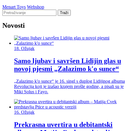
Menart Toys
Webshop
Traži
Novosti
18.
Ožujak
Samo ljubav i savršen Lidijin glas u
novoj pjesmi „Zalazimo k'o sunce“
„Zalazimo k'o sunce“ je 16. singl s duplog Lidijinog albuma
Revolucija koji je izašao krajem prošle godine, a pisali su je
Miki Solus i Fayo.
16.
Ožujak
Prekrasna uvertira u debitantski