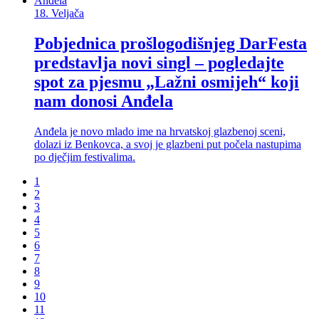
18.
Veljača
Pobjednica prošlogodišnjeg DarFesta
predstavlja novi singl – pogledajte
spot za pjesmu „Lažni osmijeh“ koji
nam donosi Anđela
Anđela je novo mlado ime na hrvatskoj glazbenoj sceni,
dolazi iz Benkovca, a svoj je glazbeni put počela nastupima
po dječjim festivalima.
1
2
3
4
5
6
7
8
9
10
11