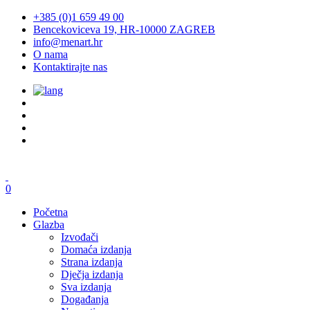
+385 (0)1 659 49 00
Bencekoviceva 19, HR-10000 ZAGREB
info@menart.hr
O nama
Kontaktirajte nas
0
Početna
Glazba
Izvođači
Domaća izdanja
Strana izdanja
Dječja izdanja
Sva izdanja
Događanja