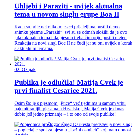
Uhljebi i Paraziti - uvijek aktualna
tema u novom singlu grupe Boa II
Kada su prije nekoliko mjeseci prijateljima pustili demo
snimku pjesme „Paraziti“, svi su se odmah složilii da je ovo
jako aktualna tema i da pjesmu treba čim prije pustiti u eter.
Reakcija na novi singl Boe II ne čudi jer su oni uvijek u korak
s aktualnim temama.
02.
Ožujak
Publika je odlučila! Matija Cvek je
prvi finalist Cesarice 2021.
Osim što je s pjesmom „Ptice“ već tjednima u samom vrhu
najemitiranijih pjesama u Hrvatskoj, Matija Cvek je danas
dobio još jedno priznanje – i to ono od svoje publike!