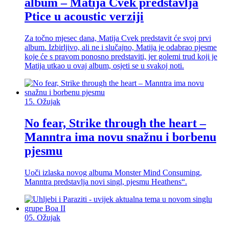
album – Matija Cvek predstavlja
Ptice u acoustic verziji
Za točno mjesec dana, Matija Cvek predstavit će svoj prvi
album. Izbirljivo, ali ne i slučajno, Matija je odabrao pjesme
koje će s pravom ponosno predstaviti, jer golemi trud koji je
Matija utkao u ovaj album, osjeti se u svakoj noti.
15.
Ožujak
No fear, Strike through the heart –
Manntra ima novu snažnu i borbenu
pjesmu
Uoči izlaska novog albuma Monster Mind Consuming,
Manntra predstavlja novi singl, pjesmu Heathens“.
05.
Ožujak