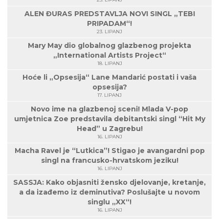
ALEN ĐURAS PREDSTAVLJA NOVI SINGL „TEBI
PRIPADAM“!
23. LIPANJ
Mary May dio globalnog glazbenog projekta
„International Artists Project“
18. LIPANJ
Hoće li „Opsesija“ Lane Mandarić postati i vaša
opsesija?
17. LIPANJ
Novo ime na glazbenoj sceni! Mlada V-pop
umjetnica Zoe predstavila debitantski singl “Hit My
Head” u Zagrebu!
16. LIPANJ
Macha Ravel je “Lutkica”! Stigao je avangardni pop
singl na francusko-hrvatskom jeziku!
16. LIPANJ
SASSJA: Kako objasniti žensko djelovanje, kretanje,
a da izađemo iz deminutiva? Poslušajte u novom
singlu „XX“!
16. LIPANJ