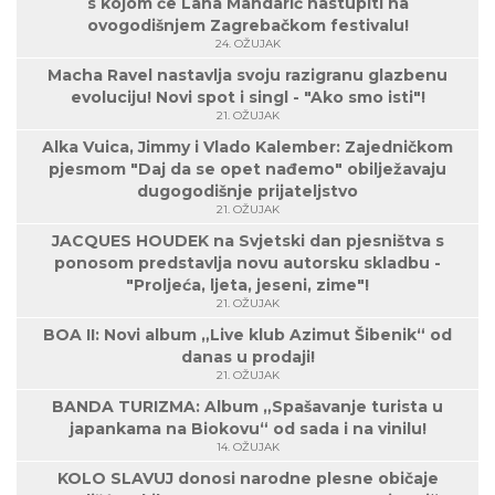
s kojom će Lana Mandarić nastupiti na
ovogodišnjem Zagrebačkom festivalu!
24. OŽUJAK
Macha Ravel nastavlja svoju razigranu glazbenu
evoluciju! Novi spot i singl - "Ako smo isti"!
21. OŽUJAK
Alka Vuica, Jimmy i Vlado Kalember: Zajedničkom
pjesmom "Daj da se opet nađemo" obilježavaju
dugogodišnje prijateljstvo
21. OŽUJAK
JACQUES HOUDEK na Svjetski dan pjesništva s
ponosom predstavlja novu autorsku skladbu -
"Proljeća, ljeta, jeseni, zime"!
21. OŽUJAK
BOA II: Novi album „Live klub Azimut Šibenik“ od
danas u prodaji!
21. OŽUJAK
BANDA TURIZMA: Album „Spašavanje turista u
japankama na Biokovu“ od sada i na vinilu!
14. OŽUJAK
KOLO SLAVUJ donosi narodne plesne običaje