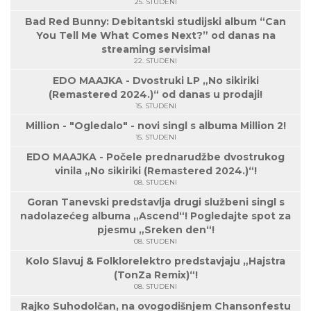
25. STUDENI
Bad Red Bunny: Debitantski studijski album “Can
You Tell Me What Comes Next?” od danas na
streaming servisima!
22. STUDENI
EDO MAAJKA - Dvostruki LP „No sikiriki
(Remastered 2024.)“ od danas u prodaji!
15. STUDENI
Million - "Ogledalo" - novi singl s albuma Million 2!
15. STUDENI
EDO MAAJKA - Počele prednarudžbe dvostrukog
vinila „No sikiriki (Remastered 2024.)“!
08. STUDENI
Goran Tanevski predstavlja drugi službeni singl s
nadolazećeg albuma „Ascend“! Pogledajte spot za
pjesmu „Sreken den“!
08. STUDENI
Kolo Slavuj & Folklorelektro predstavjaju „Hajstra
(TonZa Remix)“!
08. STUDENI
Rajko Suhodolčan, na ovogodišnjem Chansonfestu