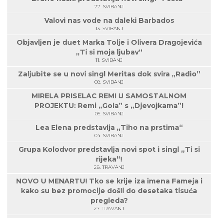
22. SVIBANJ
Valovi nas vode na daleki Barbados
13. SVIBANJ
Objavljen je duet Marka Tolje i Olivera Dragojevića
„Ti si moja ljubav“
11. SVIBANJ
Zaljubite se u novi singl Meritas dok svira „Radio”
08. SVIBANJ
MIRELA PRISELAC REMI U SAMOSTALNOM
PROJEKTU: Remi „Gola” s „Djevojkama”!
05. SVIBANJ
Lea Elena predstavlja „Tiho na prstima“
04. SVIBANJ
Grupa Kolodvor predstavlja novi spot i singl „Ti si
rijeka“!
28. TRAVANJ
NOVO U MENARTU! Tko se krije iza imena Fameja i
kako su bez promocije došli do desetaka tisuća
pregleda?
27. TRAVANJ