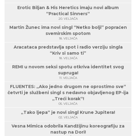
Erotic Biljan & His Heretics imaju novi album
“Practical Sinners“
20. VELJAČA
Martin Žunec ima novi singl “Netko bolji” popraćen
svemirskim spotom
18. VELJAČA
Aracataca predstavlja spot i radio verziju singla
“Kriv si samo ti”
18. VELJAČA
REMI u novom seksi spotu otkriva identitet svog
supruga!
11. VELJAČA
FLUENTES: „Ako jedno drugom ne oprostimo sve“
četvrti je službeni singl s nedavno objavljenog EP-ija
„Treći korak“!
05. VELJAČA
„Tako ljepa“ je novi singl Krune Jupitera!
02. VELJAČA
Vesna Mimica odobrila Kandžijinu koreografiju za
nastup na Dori!