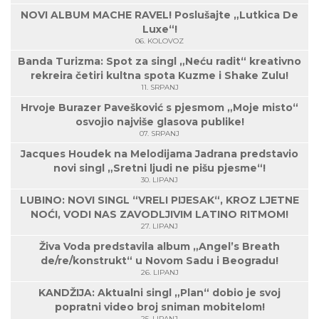
NOVI ALBUM MACHE RAVEL! Poslušajte „Lutkica De
Luxe“!
06. KOLOVOZ
Banda Turizma: Spot za singl „Neću radit“ kreativno
rekreira četiri kultna spota Kuzme i Shake Zulu!
11. SRPANJ
Hrvoje Burazer Pavešković s pjesmom „Moje misto“
osvojio najviše glasova publike!
07. SRPANJ
Jacques Houdek na Melodijama Jadrana predstavio
novi singl „Sretni ljudi ne pišu pjesme“!
30. LIPANJ
LUBINO: NOVI SINGL “VRELI PIJESAK“, KROZ LJETNE
NOĆI, VODI NAS ZAVODLJIVIM LATINO RITMOM!
27. LIPANJ
Živa Voda predstavila album „Angel’s Breath
de/re/konstrukt“ u Novom Sadu i Beogradu!
26. LIPANJ
KANDŽIJA: Aktualni singl „Plan“ dobio je svoj
popratni video broj sniman mobitelom!
25. LIPANJ