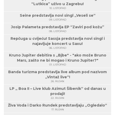
“Lutkica” uživo u Zagrebu!
10. LISTOPAD
Seine predstavlja novi singl „Veseli se“
09. LISTOPAD
Josip Palameta predstavlja EP “Zaviri pod kožu”
08. LISTOPAD
Repčuga u cvijeću! Sassja predstavlja novi singl i
najavljuje koncert u Saxu!
06. LISTOPAD
Kruno Jupiter debitira s „Bjbe" - "ako može Bruno
Mars, zašto ne bi mogao i Kruno Jupiter?"
01. LISTOPAD
Banda turizma predstavlja live album pod nazivom
„Vintaž live“!
26. RUJAN
LP „ Boa II – Live klub Azimut Šibenik“ od danas u
prodaji!
22. RUJAN
Živa Voda i Darko Rundek predstavljaju „Ogledalo“
17. RUJAN