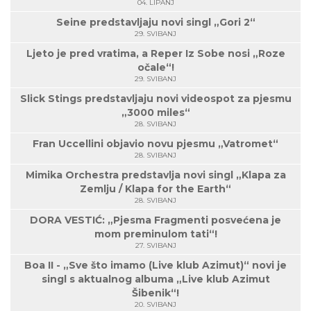
04. LIPANJ
Seine predstavljaju novi singl „Gori 2“
29. SVIBANJ
Ljeto je pred vratima, a Reper Iz Sobe nosi „Roze
očale“!
29. SVIBANJ
Slick Stings predstavljaju novi videospot za pjesmu
„3000 miles“
28. SVIBANJ
Fran Uccellini objavio novu pjesmu „Vatromet“
28. SVIBANJ
Mimika Orchestra predstavlja novi singl „Klapa za
Zemlju / Klapa for the Earth“
28. SVIBANJ
DORA VESTIĆ: „Pjesma Fragmenti posvećena je
mom preminulom tati“!
27. SVIBANJ
Boa II - „Sve što imamo (Live klub Azimut)“ novi je
singl s aktualnog albuma „Live klub Azimut
Šibenik“!
20. SVIBANJ