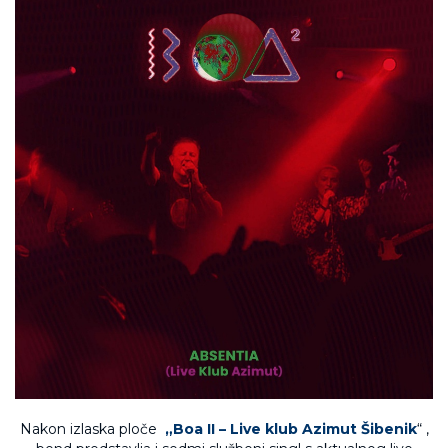
Nakon izlaska ploče
„Boa II – Live klub Azimut Šibenik
“
,