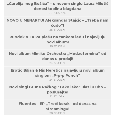
„Čarolija mog Božića“ – u novom singlu Laura Miletić
donosi toplinu blagdana
01. PROSINAC
NOVO U MENARTU! Aleksandar Stajčić – „Treba nam
čudo“!
28. STUDENI
Rundek & EKIPA plešu na tankom ledu i najavljuju
novi album!
25. STUDENI
Novi album Mimike Orchestra „Medzotermina“ od
danas u prodaji!
24. STUDENI
Erotic Biljan & His Heretics najavljuju novi album
singlom „P-p-p Punch“
24. STUDENI
Novi singl Brune Račkog "Tako lako" ulazi u uho –
poslušajte!
21. STUDENI
Fluentes - EP „Treći korak“ od danas na
streamingu!
20. STUDENI