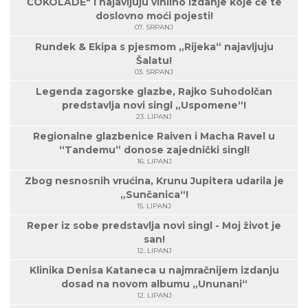
ČOKOLADE" i najavljuju vinilno izdanje koje će te
doslovno moći pojesti!
07. SRPANJ
Rundek & Ekipa s pjesmom „Rijeka“ najavljuju
Šalatu!
03. SRPANJ
Legenda zagorske glazbe, Rajko Suhodolčan
predstavlja novi singl „Uspomene“!
23. LIPANJ
Regionalne glazbenice Raiven i Macha Ravel u
“Tandemu” donose zajednički singl!
16. LIPANJ
Zbog nesnosnih vrućina, Krunu Jupitera udarila je
„Sunčanica“!
15. LIPANJ
Reper iz sobe predstavlja novi singl - Moj život je
san!
12. LIPANJ
Klinika Denisa Kataneca u najmračnijem izdanju
dosad na novom albumu „Ununani“
12. LIPANJ