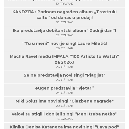
10. TRAVANJ
KANDŽIJA : Porinom nagrađen album „Trostruki
salto“ od danas u prodaji!
30. OŽUJAK
Ika predstavlja debitantski album “Zadnji dan”!
27. OŽUJAK
“Tu u meni” novi je singl Laure Miletić!
26. OŽUJAK
Macha Ravel među IMPALA “100 Artists to Watch”
za 2026.!
26. OŽUJAK
Seine predstavlja novi singl "Plagijat"
26. OŽUJAK
eugen predstavlja “vjetar”
24. OŽUJAK
Miki Solus ima novi singl "Glazbene nagrade"
20. OŽUJAK
Valovi su stigli i donijeli singl “Meni treba netko”
18. OŽUJAK
Klinika Denisa Kataneca ima novi singl “Lava pod“