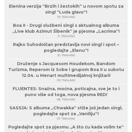
Elenina verzija “Brzih i žestokih“ u novom spotu za
singl “Luda glavo“!
19. TRAVANJ
Boa II - Drugi službeni singl s aktualnog albuma
„Live klub Azimut Šibenik“ je pjesma „Lacrima“!
11. TRAVANJ
Rajko Suhodolčan predstavlja novi singl i spot –
pogledajte „Elenu“!
10. TRAVANJ
Druženje s Jacquesom Houdekom, Bandom
Turizma, Reperom iz Sobe i grupom Boa II u subotu
12.04. u Menart multimedijalnoj knjižari!
09. TRAVANJ
FLUENTES: Snažna, moćna, poticajna, sve je to i
puno više od toga, nova pjesma RED!
08. TRAVANJ
SASSJA: S albuma „Chwakka“ stiže još jedan singl,
pogledajte spot za „Vaniliju“!
07. TRAVANJ
Pogledajte spot za pjesmu „A što ću kada volim te“