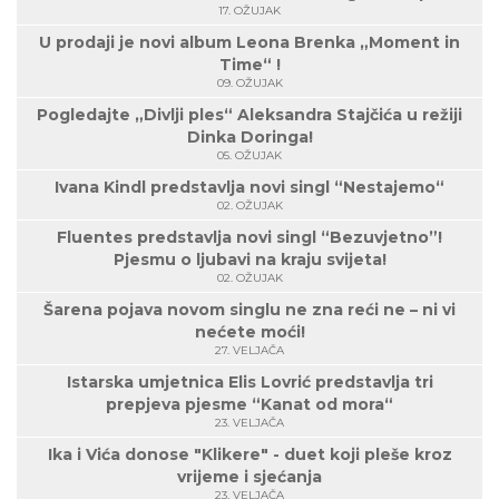
17. OŽUJAK
U prodaji je novi album Leona Brenka „Moment in
Time“ !
09. OŽUJAK
Pogledajte „Divlji ples“ Aleksandra Stajčića u režiji
Dinka Doringa!
05. OŽUJAK
Ivana Kindl predstavlja novi singl “Nestajemo“
02. OŽUJAK
Fluentes predstavlja novi singl “Bezuvjetno”!
Pjesmu o ljubavi na kraju svijeta!
02. OŽUJAK
Šarena pojava novom singlu ne zna reći ne – ni vi
nećete moći!
27. VELJAČA
Istarska umjetnica Elis Lovrić predstavlja tri
prepjeva pjesme “Kanat od mora“
23. VELJAČA
Ika i Vića donose "Klikere" - duet koji pleše kroz
vrijeme i sjećanja
23. VELJAČA