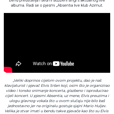
bend predstavlja i sedmi službeni singl s aktualnog live
albuma. Radi se o pjesmi „Absentia live klub Azimut.
„Veliki doprinos cijelom ovom projektu, dao je naš
klavijaturist i pjevač Elvis Sršen koji, osim što je organizirao
video i tonsko snimanje koncerta, glazbeno i isproducirao
cijeli koncert. U pjesmi Absentia, uz mene, Elvis preuzima i
ulogu glavnog vokala što u ovom slučaju nije bilo baš
jednostavno jer na originalu gostuje sjajni Mario Huljev.
Velika je stvar imati u bendu takve pjevače kao što su Elvis