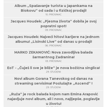
Album „Spašavanje turista u japankama na
Biokovu“ od sada i u fizičkoj prodaji!
10. PROSINAC
Jacques Houdek: „Pjesma života“ dobila je svoj
popratni spot!
09. PROSINAC
Jacques Houdek: Najveći hitovi karijere na jednom
albumu! „Lisinski Live“ od danas u prodaji!
06. PROSINAC
MARKO ZEKANOVIĆ: Nova zavodljiva balada
šarmantnog Zadranina!
03. PROSINAC
EoT - „Čuješ li sve je bliže“ je nova božićna singlica!
29. STUDENI
Novi album Gorana Tanevskog od danas na
streaming servisima! Poslušajte „Ascend“ !
29. STUDENI
„Ruža“ je rock balada kojom nam Emina Arapović
najavljuje novi album, ali i novo, najljepše, poglavlje
u životu!