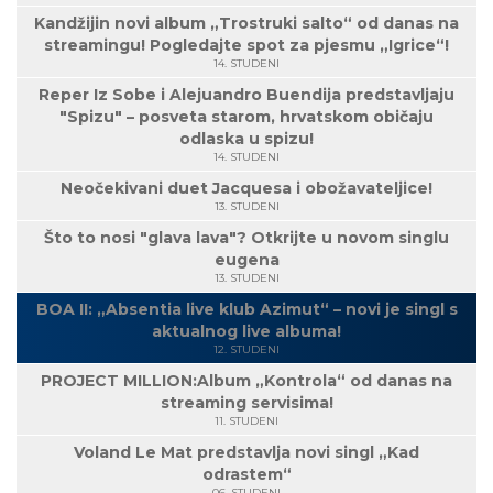
Kandžijin novi album „Trostruki salto“ od danas na
streamingu! Pogledajte spot za pjesmu „Igrice“!
14. STUDENI
Reper Iz Sobe i Alejuandro Buendija predstavljaju
"Spizu" – posveta starom, hrvatskom običaju
odlaska u spizu!
14. STUDENI
Neočekivani duet Jacquesa i obožavateljice!
13. STUDENI
Što to nosi "glava lava"? Otkrijte u novom singlu
eugena
13. STUDENI
BOA II: „Absentia live klub Azimut“ – novi je singl s
aktualnog live albuma!
12. STUDENI
PROJECT MILLION:Album „Kontrola“ od danas na
streaming servisima!
11. STUDENI
Voland Le Mat predstavlja novi singl „Kad
odrastem“
06. STUDENI