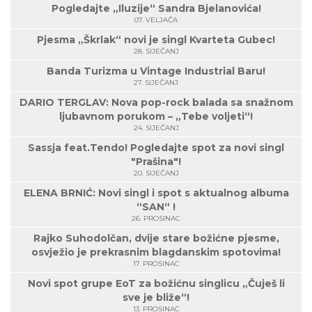
Pogledajte „Iluzije“ Sandra Bjelanovića!
07. VELJAČA
Pjesma „Škrlak“ novi je singl Kvarteta Gubec!
28. SIJEČANJ
Banda Turizma u Vintage Industrial Baru!
27. SIJEČANJ
DARIO TERGLAV: Nova pop-rock balada sa snažnom
ljubavnom porukom – „Tebe voljeti“!
24. SIJEČANJ
Sassja feat.Tendo! Pogledajte spot za novi singl
"Prašina"!
20. SIJEČANJ
ELENA BRNIĆ: Novi singl i spot s aktualnog albuma
“SAN“ !
26. PROSINAC
Rajko Suhodolčan, dvije stare božićne pjesme,
osvježio je prekrasnim blagdanskim spotovima!
17. PROSINAC
Novi spot grupe EoT za božićnu singlicu „Čuješ li
sve je bliže“!
13. PROSINAC