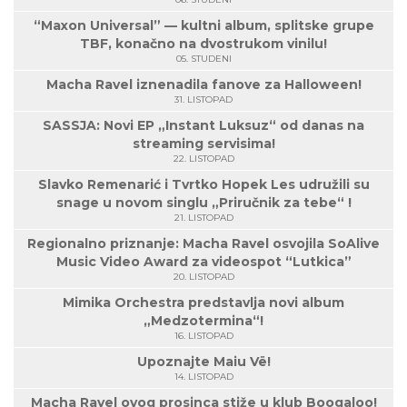
“Maxon Universal” — kultni album, splitske grupe
TBF, konačno na dvostrukom vinilu!
05. STUDENI
Macha Ravel iznenadila fanove za Halloween!
31. LISTOPAD
SASSJA: Novi EP „Instant Luksuz“ od danas na
streaming servisima!
22. LISTOPAD
Slavko Remenarić i Tvrtko Hopek Les udružili su
snage u novom singlu „Priručnik za tebe“ !
21. LISTOPAD
Regionalno priznanje: Macha Ravel osvojila SoAlive
Music Video Award za videospot “Lutkica”
20. LISTOPAD
Mimika Orchestra predstavlja novi album
„Medzotermina“!
16. LISTOPAD
Upoznajte Maiu Vë!
14. LISTOPAD
Macha Ravel ovog prosinca stiže u klub Boogaloo!