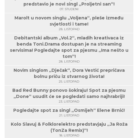
predstavio je novi singl „Proljetni san“!
07. STUDENI
Marolt u novom singlu „Voljena“, pleše između
svjetlosti i tame!
28. LISTOPAD
Debitantski album „Vol.2“, mladih kreativaca iz
benda Toni.Drama dostupan je na streaming
servisima! Pogledajte spot za pjesmu „Ima nešto u
tom“!
28. LISTOPAD
Novim singlom „Dječak“, Dora Vestić prepričava
bolnu priču iz stvarnog života!
25. LISTOPAD
Bad Red Bunny ponovo šokiraju! Spot za pjesmu
„Done“ usudit će se pogledati samo najhrabriji!
23. LISTOPAD
Pogledajte spot za singl „Osmijeh“ Elene Brnić!
21. LISTOPAD
Kolo Slavuj & Folklorelektro predstavjaju „Ja Roža
(TonZa Remix)“!
18. LISTOPAD