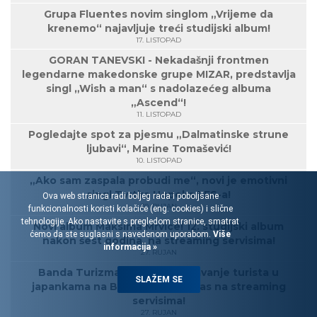
Grupa Fluentes novim singlom „Vrijeme da
krenemo“ najavljuje treći studijski album!
17. LISTOPAD
GORAN TANEVSKI - Nekadašnji frontmen
legendarne makedonske grupe MIZAR, predstavlja
singl „Wish a man“ s nadolazećeg albuma
„Ascend“!
11. LISTOPAD
Pogledajte spot za pjesmu „Dalmatinske strune
ljubavi“, Marine Tomašević!
10. LISTOPAD
„Ako sam zaspala probudi me“, novi je emotivni
singl Tvrtka Hopeka LES-a!
Ova web stranica radi boljeg rada i poboljšane
30. RUJAN
funkcionalnosti koristi kolačiće (eng. cookies) i slične
tehnologije. Ako nastavite s pregledom stranice, smatrat
Novi album Maksima Mrvice! 12. studijski album
ćemo da ste suglasni s navedenom uporabom.
Više
nakon šest godina, na streaming servisima!
informacija »
27. RUJAN
Banda Turizma: Album „Spašavanje turista u
SLAŽEM SE
japankama na Biokovu“ od danas na streaming
servisima!
27. RUJAN