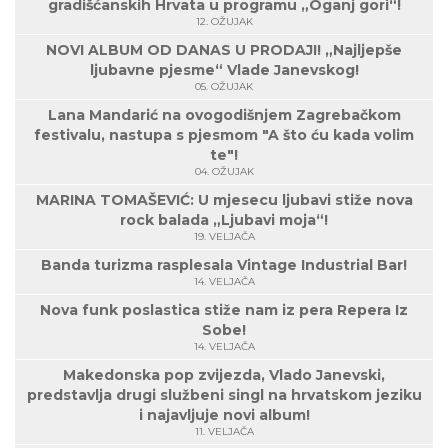
gradišćanskih Hrvata u programu „Oganj gori“!
12. OŽUJAK
NOVI ALBUM OD DANAS U PRODAJI! „Najljepše
ljubavne pjesme“ Vlade Janevskog!
05. OŽUJAK
Lana Mandarić na ovogodišnjem Zagrebačkom
festivalu, nastupa s pjesmom "A što ću kada volim
te"!
04. OŽUJAK
MARINA TOMAŠEVIĆ: U mjesecu ljubavi stiže nova
rock balada „Ljubavi moja“!
19. VELJAČA
Banda turizma rasplesala Vintage Industrial Bar!
14. VELJAČA
Nova funk poslastica stiže nam iz pera Repera Iz
Sobe!
14. VELJAČA
Makedonska pop zvijezda, Vlado Janevski,
predstavlja drugi službeni singl na hrvatskom jeziku
i najavljuje novi album!
11. VELJAČA