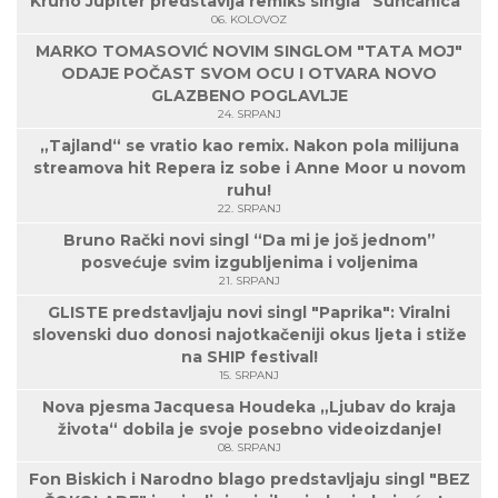
Kruno Jupiter predstavlja remiks singla "Sunčanica"
06. KOLOVOZ
MARKO TOMASOVIĆ NOVIM SINGLOM "TATA MOJ"
ODAJE POČAST SVOM OCU I OTVARA NOVO
GLAZBENO POGLAVLJE
24. SRPANJ
„Tajland“ se vratio kao remix. Nakon pola milijuna
streamova hit Repera iz sobe i Anne Moor u novom
ruhu!
22. SRPANJ
Bruno Rački novi singl “Da mi je još jednom”
posvećuje svim izgubljenima i voljenima
21. SRPANJ
GLISTE predstavljaju novi singl "Paprika": Viralni
slovenski duo donosi najotkačeniji okus ljeta i stiže
na SHIP festival!
15. SRPANJ
Nova pjesma Jacquesa Houdeka „Ljubav do kraja
života“ dobila je svoje posebno videoizdanje!
08. SRPANJ
Fon Biskich i Narodno blago predstavljaju singl "BEZ