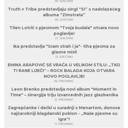
30. SIJEČANJ
Truth ≠ Tribe predstavljaju singl “S!” s nadolazećeg
albuma “Zimstrela”
26. SIJEČANJ
Tilen Lotrič s pjesmom "Tvoja budala" otvara novo
poglavlje!
21. SIJEČANJ
Ika predstavlja "Sram strah i ja"- tiha pjesma za
glasne misli
13. SIJEČANJ
EMINA ARAPOVIĆ SE VRAĆA U VELIKOM STILU: „TKO
TI RANE LIJEČI“ – ROCK BALADA KOJA OTVARA
NOVO POGLAVLJE!
26. PROSINAC
Leon Brenko predstavlja novi album "Moment in
Time" – sinergija triju izvanrednih jazz glazbenika
12. PROSINAC
Zagrepčanke i dečki u suradnji s Menartom, donose
najčarobniji blagdanski poklon - „Naše pjesme su
igra“!
11. PROSINAC