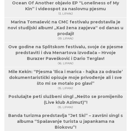
Ocean Of Another objavio EP “Loneliness of My
Kin” i videospot za naslovnu pjesmu
13. LIPANJ
Marina Tomašević na CMC festivalu predstavila je
novi studijski album! „Kad žena zapjeva“ od danas u
prodaji!
09. LIPANJ
Ove godine na Splitskom festivalu, svoje će pjesme
predstaviti i dva Menartova izvođača – Hrvoje
Burazer Pavešković i Dario Terglav!
06. LIPANJ
Mile Kekin: “Pjesma ’Ilica i marica - hajka za odrasle’
dokumentaristički opisuje moje privođenje ali i sve
što mi se motalo po glavi”
05. LIPANJ
Poslušajte peti službeni singl „Nešto se promijenilo
(Live klub Azimut)“!
05. LIPANJ
Banda turizma predstavlja “Jet Ski” – završni singl s
albuma “Spašavanje turista u japankama na
Biokovu”!