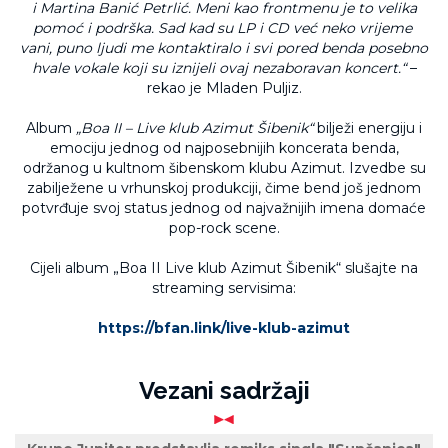
i Martina Banić Petrlić. Meni kao frontmenu je to velika
pomoć i podrška. Sad kad su LP i CD već neko vrijeme
vani, puno ljudi me kontaktiralo i svi pored benda posebno
hvale vokale koji su iznijeli ovaj nezaboravan koncert.“
–
rekao je Mladen Puljiz.
Album
„Boa II – Live klub Azimut Šibenik“
bilježi energiju i
emociju jednog od najposebnijih koncerata benda,
održanog u kultnom šibenskom klubu Azimut. Izvedbe su
zabilježene u vrhunskoj produkciji, čime bend još jednom
potvrđuje svoj status jednog od najvažnijih imena domaće
pop-rock scene.
Cijeli album „Boa II Live klub Azimut Šibenik“ slušajte na
streaming servisima:
https://bfan.link/live-klub-azimut
Vezani sadržaji