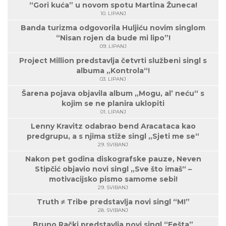
“Gori kuća” u novom spotu Martina Žuneca!
10. LIPANJ
Banda turizma odgovorila Huljiću novim singlom
“Nisan rojen da bude mi lipo”!
09. LIPANJ
Project Million predstavlja četvrti službeni singl s
albuma „Kontrola“!
03. LIPANJ
Šarena pojava objavila album „Mogu, al’ neću“ s
kojim se ne planira uklopiti
01. LIPANJ
Lenny Kravitz odabrao bend Aracataca kao
predgrupu, a s njima stiže singl „Sjeti me se“
29. SVIBANJ
Nakon pet godina diskografske pauze, Neven
Stipčić objavio novi singl „Sve što imaš“ –
motivacijsko pismo samome sebi!
29. SVIBANJ
Truth ≠ Tribe predstavlja novi singl “M!”
28. SVIBANJ
Bruno Rački predstavlja novi singl “Fešta”