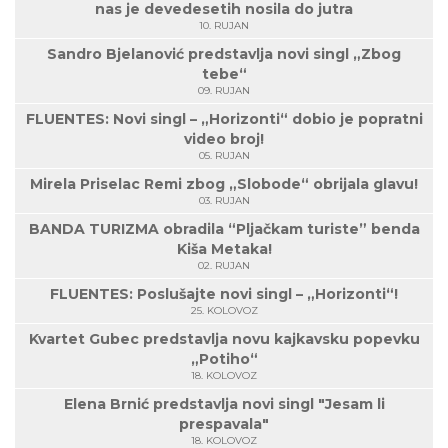
nas je devedesetih nosila do jutra
10. RUJAN
Sandro Bjelanović predstavlja novi singl „Zbog
tebe“
09. RUJAN
FLUENTES: Novi singl – „Horizonti“ dobio je popratni
video broj!
05. RUJAN
Mirela Priselac Remi zbog „Slobode“ obrijala glavu!
03. RUJAN
BANDA TURIZMA obradila “Pljačkam turiste” benda
Kiša Metaka!
02. RUJAN
FLUENTES: Poslušajte novi singl – „Horizonti“!
25. KOLOVOZ
Kvartet Gubec predstavlja novu kajkavsku popevku
„Potiho“
18. KOLOVOZ
Elena Brnić predstavlja novi singl "Jesam li
prespavala"
18. KOLOVOZ