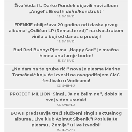
Živa Voda ft. Darko Rundek objavili novi album
„Angel's Breath de/re/konstrukt“
16. SVIBANJ
FRENKIE obilježava 20 godina od izlaska prvog
albuma! „Odličan LP (Remastered)“ na dvostrukom
vinilu u boji od danas u prodaji!
16. SVIBANJ
Bad Red Bunny: Pjesma „Happy Sad“ je mračna
himna unutarnje borbe!
13. SVIBANJ
„Ne dam na te grube riči“ nova je pjesma Marine
Tomašević koju će izvesti na ovogodišnjem CMC
festivalu u Vodicama!
06. SVIBANJ
PROJECT MILLION: Singl „Ja ne želim ne“, dobio je
svoj video uradak!
05. SVIBANJ
BOA II predstavlja treći službeni singl s aktualnog
albuma „Live klub Azimut Šibenik“! Poslušajte
pjesmu „Zemlja“ u live izvedbi!
30. TRAVANJ