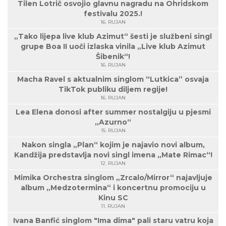
Tilen Lotrič osvojio glavnu nagradu na Ohridskom
festivalu 2025.!
16. RUJAN
„Tako lijepa live klub Azimut“ šesti je službeni singl
grupe Boa II uoči izlaska vinila „Live klub Azimut
Šibenik“!
16. RUJAN
Macha Ravel s aktualnim singlom “Lutkica” osvaja
TikTok publiku diljem regije!
16. RUJAN
Lea Elena donosi after summer nostalgiju u pjesmi
„Azurno“
15. RUJAN
Nakon singla „Plan“ kojim je najavio novi album,
Kandžija predstavlja novi singl imena „Mate Rimac“!
12. RUJAN
Mimika Orchestra singlom „Zrcalo/Mirror“ najavljuje
album „Medzotermina“ i koncertnu promociju u
Kinu SC
11. RUJAN
Ivana Banfić singlom "Ima dima" pali staru vatru koja