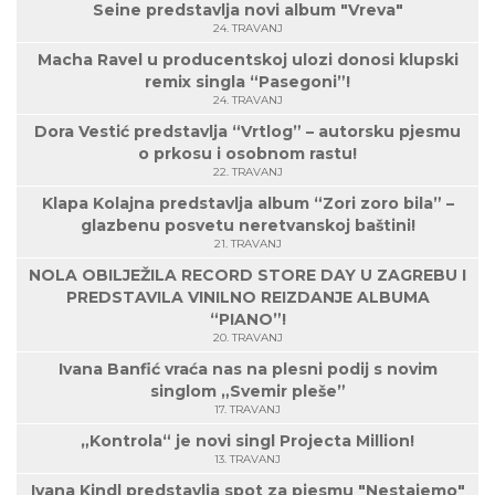
Seine predstavlja novi album "Vreva"
24. TRAVANJ
Macha Ravel u producentskoj ulozi donosi klupski
remix singla “Pasegoni”!
24. TRAVANJ
Dora Vestić predstavlja “Vrtlog” – autorsku pjesmu
o prkosu i osobnom rastu!
22. TRAVANJ
Klapa Kolajna predstavlja album “Zori zoro bila” –
glazbenu posvetu neretvanskoj baštini!
21. TRAVANJ
NOLA OBILJEŽILA RECORD STORE DAY U ZAGREBU I
PREDSTAVILA VINILNO REIZDANJE ALBUMA
“PIANO”!
20. TRAVANJ
Ivana Banfić vraća nas na plesni podij s novim
singlom „Svemir pleše”
17. TRAVANJ
„Kontrola“ je novi singl Projecta Million!
13. TRAVANJ
Ivana Kindl predstavlja spot za pjesmu "Nestajemo"