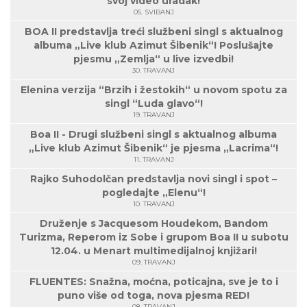
svoj video uradak!
05. SVIBANJ
BOA II predstavlja treći službeni singl s aktualnog
albuma „Live klub Azimut Šibenik“! Poslušajte
pjesmu „Zemlja“ u live izvedbi!
30. TRAVANJ
Elenina verzija “Brzih i žestokih“ u novom spotu za
singl “Luda glavo“!
19. TRAVANJ
Boa II - Drugi službeni singl s aktualnog albuma
„Live klub Azimut Šibenik“ je pjesma „Lacrima“!
11. TRAVANJ
Rajko Suhodolčan predstavlja novi singl i spot –
pogledajte „Elenu“!
10. TRAVANJ
Druženje s Jacquesom Houdekom, Bandom
Turizma, Reperom iz Sobe i grupom Boa II u subotu
12.04. u Menart multimedijalnoj knjižari!
09. TRAVANJ
FLUENTES: Snažna, moćna, poticajna, sve je to i
puno više od toga, nova pjesma RED!
08. TRAVANJ