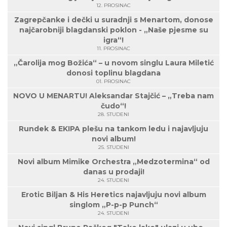
12. PROSINAC
Zagrepčanke i dečki u suradnji s Menartom, donose
najčarobniji blagdanski poklon - „Naše pjesme su
igra“!
11. PROSINAC
„Čarolija mog Božića“ – u novom singlu Laura Miletić
donosi toplinu blagdana
01. PROSINAC
NOVO U MENARTU! Aleksandar Stajčić – „Treba nam
čudo“!
28. STUDENI
Rundek & EKIPA plešu na tankom ledu i najavljuju
novi album!
25. STUDENI
Novi album Mimike Orchestra „Medzotermina“ od
danas u prodaji!
24. STUDENI
Erotic Biljan & His Heretics najavljuju novi album
singlom „P-p-p Punch“
24. STUDENI