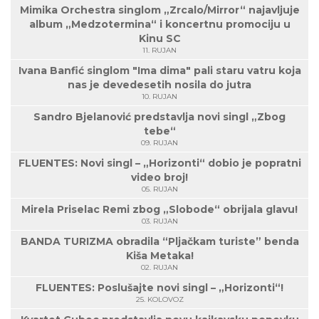
Mimika Orchestra singlom „Zrcalo/Mirror“ najavljuje
album „Medzotermina“ i koncertnu promociju u
Kinu SC
11. RUJAN
Ivana Banfić singlom "Ima dima" pali staru vatru koja
nas je devedesetih nosila do jutra
10. RUJAN
Sandro Bjelanović predstavlja novi singl „Zbog
tebe“
09. RUJAN
FLUENTES: Novi singl – „Horizonti“ dobio je popratni
video broj!
05. RUJAN
Mirela Priselac Remi zbog „Slobode“ obrijala glavu!
03. RUJAN
BANDA TURIZMA obradila “Pljačkam turiste” benda
Kiša Metaka!
02. RUJAN
FLUENTES: Poslušajte novi singl – „Horizonti“!
25. KOLOVOZ