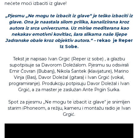
„Pjesmu „Ne mogu te izbacit iz glave“ je teško izbaciti iz
glave. Ona je naastala silom prilika, kanalizirana kroz
autora iz srca univerzuma. Uz mirise mediterana kao
nekakav emotivni kovitlac, šara slikama naše lijepe
Jadranske obale kroz objektiv autora.“ –
rekao je Reper
Iz Sobe.
Tekst je napisao Ivan Grgić (Reper iz sobe) , a glazbu
supotpisuje sa Davorom Doležalom. Pjesmu su odsvirali
Emir Čovran (Bubanj), Nikola Šantek (klavijature), Marino
Vinja (Bas), Davor Doležal (gitara) i Ivan Grgić (vokal,
programiranje). Produkciju potpisuju Davor Doležal i Ivan
Grgić, a za master je zaslužan Ante Prgin Surka.
Spot za pjesmu „Ne mogu te izbacit iz glave“ je snimljen
starim iPhoneom, a režiju, kameru i montažu radio je Ivan
Grgić.