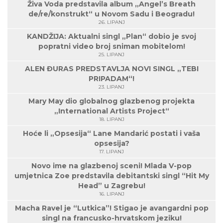
Živa Voda predstavila album „Angel’s Breath
de/re/konstrukt“ u Novom Sadu i Beogradu!
26. LIPANJ
KANDŽIJA: Aktualni singl „Plan“ dobio je svoj
popratni video broj sniman mobitelom!
25. LIPANJ
ALEN ĐURAS PREDSTAVLJA NOVI SINGL „TEBI
PRIPADAM“!
23. LIPANJ
Mary May dio globalnog glazbenog projekta
„International Artists Project“
18. LIPANJ
Hoće li „Opsesija“ Lane Mandarić postati i vaša
opsesija?
17. LIPANJ
Novo ime na glazbenoj sceni! Mlada V-pop
umjetnica Zoe predstavila debitantski singl “Hit My
Head” u Zagrebu!
16. LIPANJ
Macha Ravel je “Lutkica”! Stigao je avangardni pop
singl na francusko-hrvatskom jeziku!