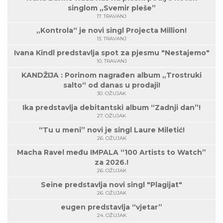
singlom „Svemir pleše”
17. TRAVANJ
„Kontrola“ je novi singl Projecta Million!
13. TRAVANJ
Ivana Kindl predstavlja spot za pjesmu "Nestajemo"
10. TRAVANJ
KANDŽIJA : Porinom nagrađen album „Trostruki
salto“ od danas u prodaji!
30. OŽUJAK
Ika predstavlja debitantski album “Zadnji dan”!
27. OŽUJAK
“Tu u meni” novi je singl Laure Miletić!
26. OŽUJAK
Macha Ravel među IMPALA “100 Artists to Watch”
za 2026.!
26. OŽUJAK
Seine predstavlja novi singl "Plagijat"
26. OŽUJAK
eugen predstavlja “vjetar”
24. OŽUJAK