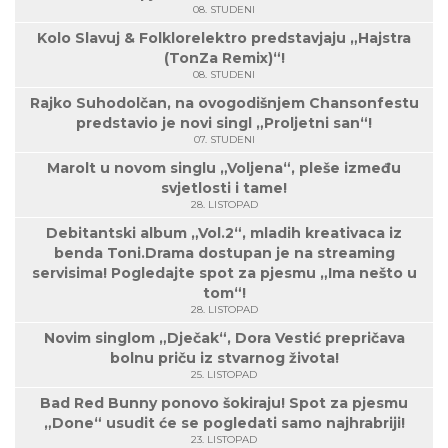
08. STUDENI
Kolo Slavuj & Folklorelektro predstavjaju „Hajstra
(TonZa Remix)“!
08. STUDENI
Rajko Suhodolčan, na ovogodišnjem Chansonfestu
predstavio je novi singl „Proljetni san“!
07. STUDENI
Marolt u novom singlu „Voljena“, pleše između
svjetlosti i tame!
28. LISTOPAD
Debitantski album „Vol.2“, mladih kreativaca iz
benda Toni.Drama dostupan je na streaming
servisima! Pogledajte spot za pjesmu „Ima nešto u
tom“!
28. LISTOPAD
Novim singlom „Dječak“, Dora Vestić prepričava
bolnu priču iz stvarnog života!
25. LISTOPAD
Bad Red Bunny ponovo šokiraju! Spot za pjesmu
„Done“ usudit će se pogledati samo najhrabriji!
23. LISTOPAD