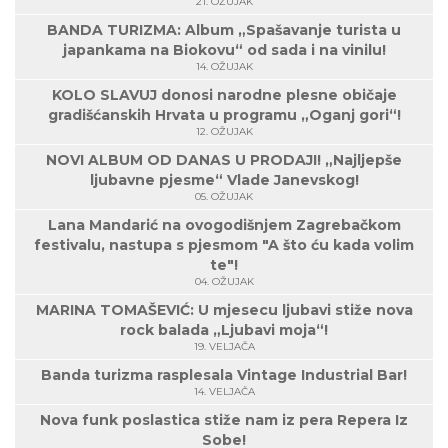
21. OŽUJAK
BANDA TURIZMA: Album „Spašavanje turista u
japankama na Biokovu“ od sada i na vinilu!
14. OŽUJAK
KOLO SLAVUJ donosi narodne plesne običaje
gradišćanskih Hrvata u programu „Oganj gori“!
12. OŽUJAK
NOVI ALBUM OD DANAS U PRODAJI! „Najljepše
ljubavne pjesme“ Vlade Janevskog!
05. OŽUJAK
Lana Mandarić na ovogodišnjem Zagrebačkom
festivalu, nastupa s pjesmom "A što ću kada volim
te"!
04. OŽUJAK
MARINA TOMAŠEVIĆ: U mjesecu ljubavi stiže nova
rock balada „Ljubavi moja“!
19. VELJAČA
Banda turizma rasplesala Vintage Industrial Bar!
14. VELJAČA
Nova funk poslastica stiže nam iz pera Repera Iz
Sobe!