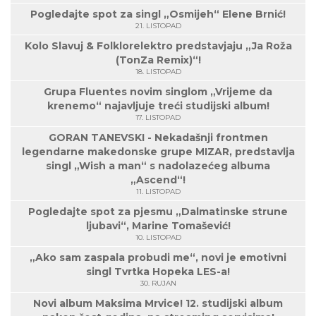
Pogledajte spot za singl „Osmijeh“ Elene Brnić!
21. LISTOPAD
Kolo Slavuj & Folklorelektro predstavjaju „Ja Roža
(TonZa Remix)“!
18. LISTOPAD
Grupa Fluentes novim singlom „Vrijeme da
krenemo“ najavljuje treći studijski album!
17. LISTOPAD
GORAN TANEVSKI - Nekadašnji frontmen
legendarne makedonske grupe MIZAR, predstavlja
singl „Wish a man“ s nadolazećeg albuma
„Ascend“!
11. LISTOPAD
Pogledajte spot za pjesmu „Dalmatinske strune
ljubavi“, Marine Tomašević!
10. LISTOPAD
„Ako sam zaspala probudi me“, novi je emotivni
singl Tvrtka Hopeka LES-a!
30. RUJAN
Novi album Maksima Mrvice! 12. studijski album