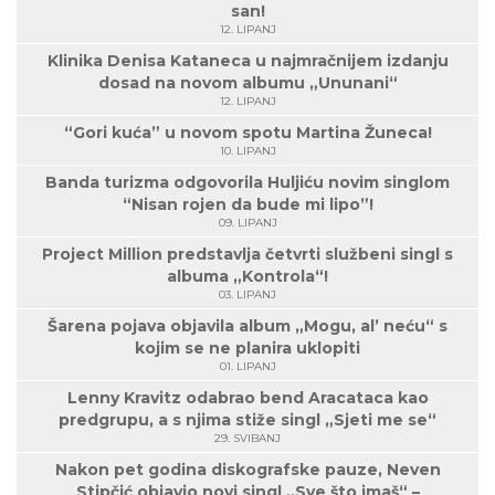
san!
12. LIPANJ
Klinika Denisa Kataneca u najmračnijem izdanju
dosad na novom albumu „Ununani“
12. LIPANJ
“Gori kuća” u novom spotu Martina Žuneca!
10. LIPANJ
Banda turizma odgovorila Huljiću novim singlom
“Nisan rojen da bude mi lipo”!
09. LIPANJ
Project Million predstavlja četvrti službeni singl s
albuma „Kontrola“!
03. LIPANJ
Šarena pojava objavila album „Mogu, al’ neću“ s
kojim se ne planira uklopiti
01. LIPANJ
Lenny Kravitz odabrao bend Aracataca kao
predgrupu, a s njima stiže singl „Sjeti me se“
29. SVIBANJ
Nakon pet godina diskografske pauze, Neven
Stipčić objavio novi singl „Sve što imaš“ –