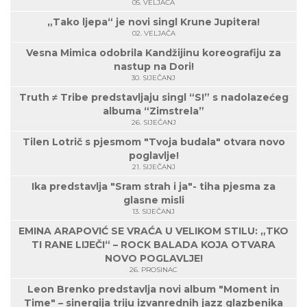
05. VELJAČA
„Tako ljepa“ je novi singl Krune Jupitera!
02. VELJAČA
Vesna Mimica odobrila Kandžijinu koreografiju za
nastup na Dori!
30. SIJEČANJ
Truth ≠ Tribe predstavljaju singl “S!” s nadolazećeg
albuma “Zimstrela”
26. SIJEČANJ
Tilen Lotrič s pjesmom "Tvoja budala" otvara novo
poglavlje!
21. SIJEČANJ
Ika predstavlja "Sram strah i ja"- tiha pjesma za
glasne misli
13. SIJEČANJ
EMINA ARAPOVIĆ SE VRAĆA U VELIKOM STILU: „TKO
TI RANE LIJEČI“ – ROCK BALADA KOJA OTVARA
NOVO POGLAVLJE!
26. PROSINAC
Leon Brenko predstavlja novi album "Moment in
Time" – sinergija triju izvanrednih jazz glazbenika