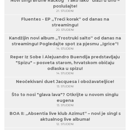
Novi singl Brune Račkog "Tako lako" ulazi u uho –
poslušajte!
21. STUDENI
Fluentes - EP „Treći korak“ od danas na
streamingu!
20. STUDENI
Kandžijin novi album „Trostruki salto“ od danas na
streamingu! Pogledajte spot za pjesmu „Igrice“!
14. STUDENI
Reper Iz Sobe i Alejuandro Buendija predstavljaju
"Spizu" – posveta starom, hrvatskom običaju
odlaska u spizu!
14. STUDENI
Neočekivani duet Jacquesa i obožavateljice!
13. STUDENI
Što to nosi "glava lava"? Otkrijte u novom singlu
eugena
13. STUDENI
BOA II: „Absentia live klub Azimut“ – novi je singl s
aktualnog live albuma!
12. STUDENI