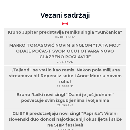
Vezani sadržaji
Kruno Jupiter predstavlja remiks singla "Sunčanica"
06. KOLOVOZ
MARKO TOMASOVIĆ NOVIM SINGLOM "TATA MOJ"
ODAJE POČAST SVOM OCU I OTVARA NOVO
GLAZBENO POGLAVLJE
24. SRPANJ
„Tajland“ se vratio kao remix. Nakon pola milijuna
streamova hit Repera iz sobe i Anne Moor u novom
ruhu!
22. SRPANJ
Bruno Rački novi singl “Da mi je još jednom”
posvećuje svim izgubljenima i voljenima
21. SRPANJ
GLISTE predstavljaju novi singl "Paprika": Viralni
slovenski duo donosi najotkačeniji okus ljeta i stiže
na SHIP festival!
15. SRPANJ