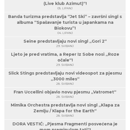
(Live klub Azimut)“!
05. LIPANJ
Banda turizma predstavlja “Jet Ski” – završni singl s
albuma “Spašavanje turista u japankama na
Biokovu”!
04. LIPANJ
Seine predstavljaju novi singl „Gori 2“
29. SVIBANJ
Ljeto je pred vratima, a Reper Iz Sobe nosi „Roze
očale“!
29. SVIBANJ
Slick Stings predstavljaju novi videospot za pjesmu
„3000 miles“
28. SVIBANJ
Fran Uccellini objavio novu pjesmu „Vatromet“
28. SVIBANJ
Mimika Orchestra predstavlja novi singl „Klapa za
Zemlju / Klapa for the Earth“
28. SVIBANJ
DORA VESTIĆ: „Pjesma Fragmenti posvećena je
mom preminulom tati“!