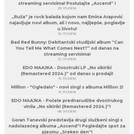
streaming servisima! Poslušajte „Ascend“ !
29. STUDENI
„Ruža“ je rock balada kojom nam Emina Arapović
najavljuje novi album, ali i novo, najljepše, poglavlje
u životu!
25. STUDENI
Bad Red Bunny: Debitantski studijski album “Can
You Tell Me What Comes Next?” od danas na
streaming servisima!
22. STUDENI
EDO MAAJKA - Dvostruki LP „No sikiriki
(Remastered 2024.)“ od danas u prodaji!
15. STUDENI
Million - "Ogledalo" - novi singl s albuma Million 2!
15. STUDENI
EDO MAAJKA - Počele prednarudžbe dvostrukog
vinila „No sikiriki (Remastered 2024.)“!
08. STUDENI
Goran Tanevski predstavlja drugi službeni singl s
nadolazećeg albuma „Ascend“! Pogledajte spot za
pjesmu „Sreken den“!