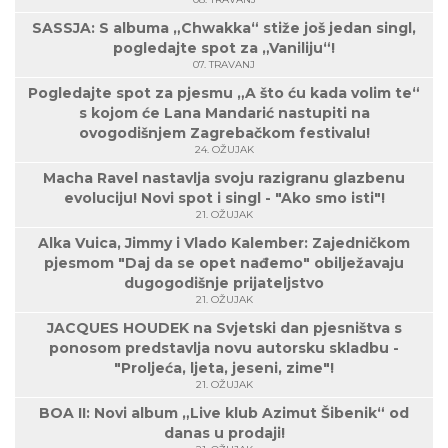
SASSJA: S albuma „Chwakka“ stiže još jedan singl,
pogledajte spot za „Vaniliju“!
07. TRAVANJ
Pogledajte spot za pjesmu „A što ću kada volim te“
s kojom će Lana Mandarić nastupiti na
ovogodišnjem Zagrebačkom festivalu!
24. OŽUJAK
Macha Ravel nastavlja svoju razigranu glazbenu
evoluciju! Novi spot i singl - "Ako smo isti"!
21. OŽUJAK
Alka Vuica, Jimmy i Vlado Kalember: Zajedničkom
pjesmom "Daj da se opet nađemo" obilježavaju
dugogodišnje prijateljstvo
21. OŽUJAK
JACQUES HOUDEK na Svjetski dan pjesništva s
ponosom predstavlja novu autorsku skladbu -
"Proljeća, ljeta, jeseni, zime"!
21. OŽUJAK
BOA II: Novi album „Live klub Azimut Šibenik“ od
danas u prodaji!