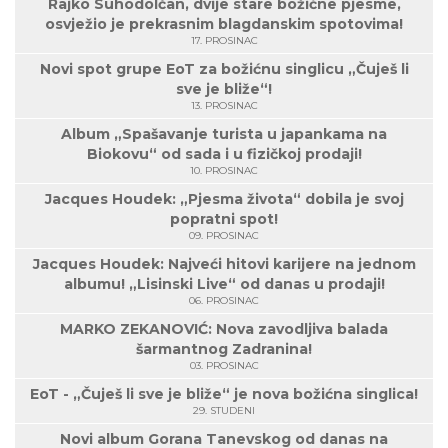
Rajko Suhodolčan, dvije stare božićne pjesme,
osvježio je prekrasnim blagdanskim spotovima!
17. PROSINAC
Novi spot grupe EoT za božićnu singlicu „Čuješ li
sve je bliže“!
13. PROSINAC
Album „Spašavanje turista u japankama na
Biokovu“ od sada i u fizičkoj prodaji!
10. PROSINAC
Jacques Houdek: „Pjesma života“ dobila je svoj
popratni spot!
09. PROSINAC
Jacques Houdek: Najveći hitovi karijere na jednom
albumu! „Lisinski Live“ od danas u prodaji!
06. PROSINAC
MARKO ZEKANOVIĆ: Nova zavodljiva balada
šarmantnog Zadranina!
03. PROSINAC
EoT - „Čuješ li sve je bliže“ je nova božićna singlica!
29. STUDENI
Novi album Gorana Tanevskog od danas na