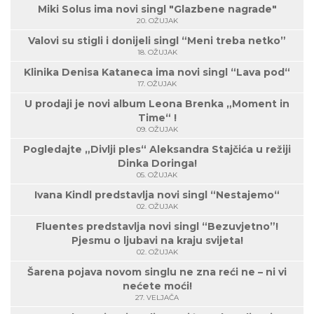
Miki Solus ima novi singl "Glazbene nagrade"
20. OŽUJAK
Valovi su stigli i donijeli singl “Meni treba netko”
18. OŽUJAK
Klinika Denisa Kataneca ima novi singl “Lava pod“
17. OŽUJAK
U prodaji je novi album Leona Brenka „Moment in
Time“ !
09. OŽUJAK
Pogledajte „Divlji ples“ Aleksandra Stajčića u režiji
Dinka Doringa!
05. OŽUJAK
Ivana Kindl predstavlja novi singl “Nestajemo“
02. OŽUJAK
Fluentes predstavlja novi singl “Bezuvjetno”!
Pjesmu o ljubavi na kraju svijeta!
02. OŽUJAK
Šarena pojava novom singlu ne zna reći ne – ni vi
nećete moći!
27. VELJAČA