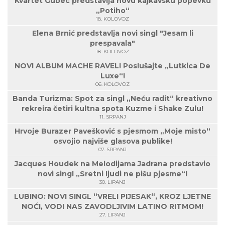
Kvartet Gubec predstavlja novu kajkavsku popevku
„Potiho“
18. KOLOVOZ
Elena Brnić predstavlja novi singl "Jesam li
prespavala"
18. KOLOVOZ
NOVI ALBUM MACHE RAVEL! Poslušajte „Lutkica De
Luxe“!
06. KOLOVOZ
Banda Turizma: Spot za singl „Neću radit“ kreativno
rekreira četiri kultna spota Kuzme i Shake Zulu!
11. SRPANJ
Hrvoje Burazer Pavešković s pjesmom „Moje misto“
osvojio najviše glasova publike!
07. SRPANJ
Jacques Houdek na Melodijama Jadrana predstavio
novi singl „Sretni ljudi ne pišu pjesme“!
30. LIPANJ
LUBINO: NOVI SINGL “VRELI PIJESAK“, KROZ LJETNE
NOĆI, VODI NAS ZAVODLJIVIM LATINO RITMOM!
27. LIPANJ