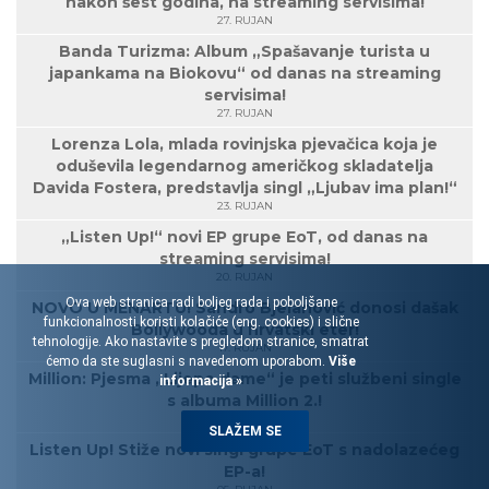
nakon šest godina, na streaming servisima!
27. RUJAN
Banda Turizma: Album „Spašavanje turista u
japankama na Biokovu“ od danas na streaming
servisima!
27. RUJAN
Lorenza Lola, mlada rovinjska pjevačica koja je
oduševila legendarnog američkog skladatelja
Davida Fostera, predstavlja singl „Ljubav ima plan!“
23. RUJAN
„Listen Up!“ novi EP grupe EoT, od danas na
streaming servisima!
20. RUJAN
Ova web stranica radi boljeg rada i poboljšane
NOVO U MENARTU! Sandro Bjelanović donosi dašak
funkcionalnosti koristi kolačiće (eng. cookies) i slične
Bollywooda u hrvatski eter!
tehnologije. Ako nastavite s pregledom stranice, smatrat
17. RUJAN
ćemo da ste suglasni s navedenom uporabom.
Više
Million: Pjesma „Lijepe dame“ je peti službeni single
informacija »
s albuma Million 2.!
16. RUJAN
SLAŽEM SE
Listen Up! Stiže novi singl grupe EoT s nadolazećeg
EP-a!