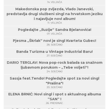
14. VELJAČA
Makedonska pop zvijezda, Vlado Janevski,
predstavlja drugi službeni singl na hrvatskom jeziku
i najavljuje novi album!
11. VELJAČA
Pogledajte „Iluzije“ Sandra Bjelanovića!
07. VELJAČA
Pjesma „Škrlak“ novi je singl Kvarteta Gubec!
28. SIJEČANJ
Banda Turizma u Vintage Industrial Baru!
27. SIJEČANJ
DARIO TERGLAV: Nova pop-rock balada sa snažnom
ljubavnom porukom – „Tebe voljeti“!
24. SIJEČANJ
Sassja feat.Tendo! Pogledajte spot za novi singl
"Prašina"!
20. SIJEČANJ
ELENA BRNIĆ: Novi singl i spot s aktualnog albuma
“SAN“ !
26. PROSINAC