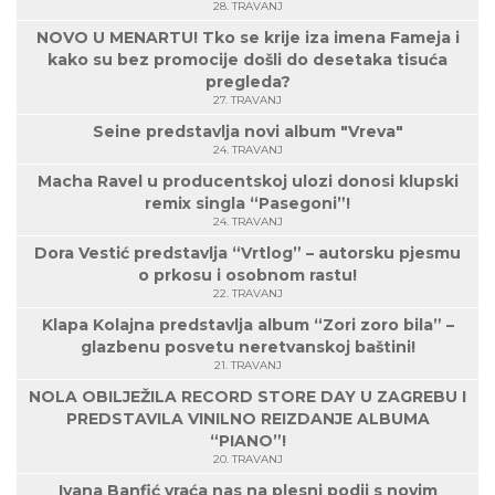
28. TRAVANJ
NOVO U MENARTU! Tko se krije iza imena Fameja i
kako su bez promocije došli do desetaka tisuća
pregleda?
27. TRAVANJ
Seine predstavlja novi album "Vreva"
24. TRAVANJ
Macha Ravel u producentskoj ulozi donosi klupski
remix singla “Pasegoni”!
24. TRAVANJ
Dora Vestić predstavlja “Vrtlog” – autorsku pjesmu
o prkosu i osobnom rastu!
22. TRAVANJ
Klapa Kolajna predstavlja album “Zori zoro bila” –
glazbenu posvetu neretvanskoj baštini!
21. TRAVANJ
NOLA OBILJEŽILA RECORD STORE DAY U ZAGREBU I
PREDSTAVILA VINILNO REIZDANJE ALBUMA
“PIANO”!
20. TRAVANJ
Ivana Banfić vraća nas na plesni podij s novim