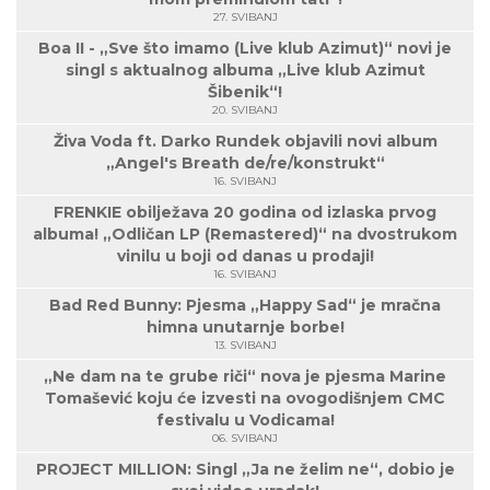
27. SVIBANJ
Boa II - „Sve što imamo (Live klub Azimut)“ novi je
singl s aktualnog albuma „Live klub Azimut
Šibenik“!
20. SVIBANJ
Živa Voda ft. Darko Rundek objavili novi album
„Angel's Breath de/re/konstrukt“
16. SVIBANJ
FRENKIE obilježava 20 godina od izlaska prvog
albuma! „Odličan LP (Remastered)“ na dvostrukom
vinilu u boji od danas u prodaji!
16. SVIBANJ
Bad Red Bunny: Pjesma „Happy Sad“ je mračna
himna unutarnje borbe!
13. SVIBANJ
„Ne dam na te grube riči“ nova je pjesma Marine
Tomašević koju će izvesti na ovogodišnjem CMC
festivalu u Vodicama!
06. SVIBANJ
PROJECT MILLION: Singl „Ja ne želim ne“, dobio je