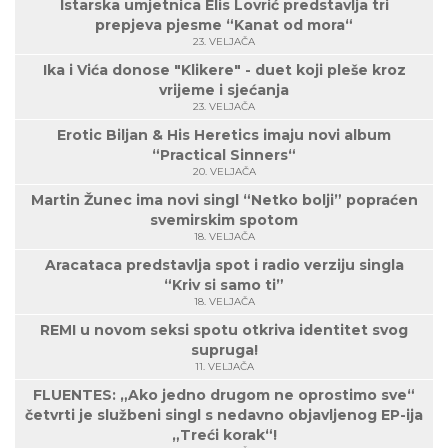
Istarska umjetnica Elis Lovrić predstavlja tri
prepjeva pjesme “Kanat od mora“
23. VELJAČA
Ika i Vića donose "Klikere" - duet koji pleše kroz
vrijeme i sjećanja
23. VELJAČA
Erotic Biljan & His Heretics imaju novi album
“Practical Sinners“
20. VELJAČA
Martin Žunec ima novi singl “Netko bolji” popraćen
svemirskim spotom
18. VELJAČA
Aracataca predstavlja spot i radio verziju singla
“Kriv si samo ti”
18. VELJAČA
REMI u novom seksi spotu otkriva identitet svog
supruga!
11. VELJAČA
FLUENTES: „Ako jedno drugom ne oprostimo sve“
četvrti je službeni singl s nedavno objavljenog EP-ija
„Treći korak“!