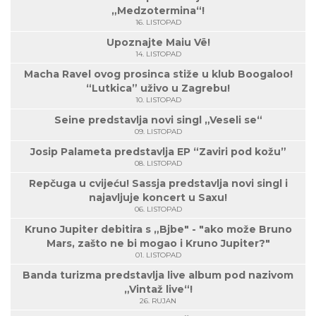
„Medzotermina“!
16. LISTOPAD
Upoznajte Maiu Vë!
14. LISTOPAD
Macha Ravel ovog prosinca stiže u klub Boogaloo!
“Lutkica” uživo u Zagrebu!
10. LISTOPAD
Seine predstavlja novi singl „Veseli se“
09. LISTOPAD
Josip Palameta predstavlja EP “Zaviri pod kožu”
08. LISTOPAD
Repčuga u cvijeću! Sassja predstavlja novi singl i
najavljuje koncert u Saxu!
06. LISTOPAD
Kruno Jupiter debitira s „Bjbe" - "ako može Bruno
Mars, zašto ne bi mogao i Kruno Jupiter?"
01. LISTOPAD
Banda turizma predstavlja live album pod nazivom
„Vintaž live“!
26. RUJAN