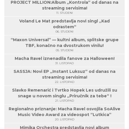
PROJECT MILLION:Album „Kontrola“ od danas na
streaming servisima!
11. STUDENI
Voland Le Mat predstavlja novi singl „Kad
odrastem“
06. STUDENI
“Maxon Universal” — kultni album, splitske grupe
TBF, konačno na dvostrukom vinilu!
05. STUDENI
Macha Ravel iznenadila fanove za Halloween!
31. LISTOPAD
SASSJA: Novi EP „Instant Luksuz“ od danas na
streaming servisima!
22. LISTOPAD
Slavko Remenarić i Tvrtko Hopek Les udružili su
snage u novom singlu „Priručnik za tebe“ !
21. LISTOPAD
Regionalno priznanje: Macha Ravel osvojila SoAlive
Music Video Award za videospot “Lutkica”
20. LISTOPAD
Mimika Orchestra predstavlja novi album