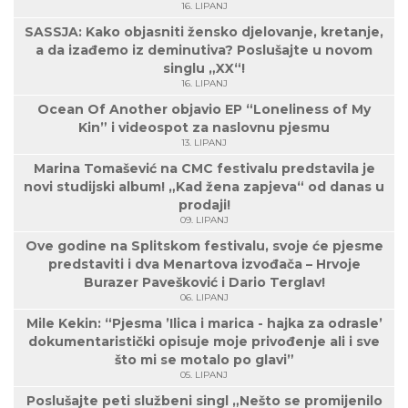
16. LIPANJ
SASSJA: Kako objasniti žensko djelovanje, kretanje,
a da izađemo iz deminutiva? Poslušajte u novom
singlu „XX“!
16. LIPANJ
Ocean Of Another objavio EP “Loneliness of My
Kin” i videospot za naslovnu pjesmu
13. LIPANJ
Marina Tomašević na CMC festivalu predstavila je
novi studijski album! „Kad žena zapjeva“ od danas u
prodaji!
09. LIPANJ
Ove godine na Splitskom festivalu, svoje će pjesme
predstaviti i dva Menartova izvođača – Hrvoje
Burazer Pavešković i Dario Terglav!
06. LIPANJ
Mile Kekin: “Pjesma ’Ilica i marica - hajka za odrasle’
dokumentaristički opisuje moje privođenje ali i sve
što mi se motalo po glavi”
05. LIPANJ
Poslušajte peti službeni singl „Nešto se promijenilo