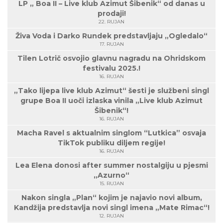
LP „ Boa II – Live klub Azimut Šibenik“ od danas u
prodaji!
22. RUJAN
Živa Voda i Darko Rundek predstavljaju „Ogledalo“
17. RUJAN
Tilen Lotrič osvojio glavnu nagradu na Ohridskom
festivalu 2025.!
16. RUJAN
„Tako lijepa live klub Azimut“ šesti je službeni singl
grupe Boa II uoči izlaska vinila „Live klub Azimut
Šibenik“!
16. RUJAN
Macha Ravel s aktualnim singlom “Lutkica” osvaja
TikTok publiku diljem regije!
16. RUJAN
Lea Elena donosi after summer nostalgiju u pjesmi
„Azurno“
15. RUJAN
Nakon singla „Plan“ kojim je najavio novi album,
Kandžija predstavlja novi singl imena „Mate Rimac“!
12. RUJAN