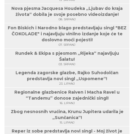
Nova pjesma Jacquesa Houdeka „Ljubav do kraja
života“ dobila je svoje posebno videoizdanje!
08. SRPANJ
Fon Biskich i Narodno blago predstavljaju singl "BEZ
ČOKOLADE" i najavljuju vinilno izdanje koje će te
doslovno moći pojesti!
07. SRPANJ
Rundek & Ekipa s pjesmom „Rijeka“ najavljuju
Šalatu!
03. SRPANJ
Legenda zagorske glazbe, Rajko Suhodolčan
predstavlja novi singl „Uspomene“!
23. LIPANJ
Regionalne glazbenice Raiven i Macha Ravel u
“Tandemu” donose zajednički singl!
16. LIPANJ
Zbog nesnosnih vrućina, Krunu Jupitera udarila je
„Sunčanica“!
15. LIPANJ
Reper iz sobe predstavlja novi singl - Moj život je