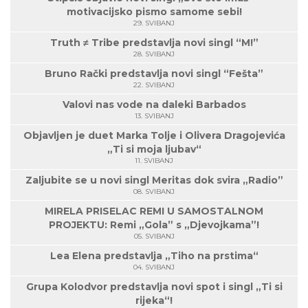
motivacijsko pismo samome sebi!
29. SVIBANJ
Truth ≠ Tribe predstavlja novi singl “M!”
28. SVIBANJ
Bruno Rački predstavlja novi singl “Fešta”
22. SVIBANJ
Valovi nas vode na daleki Barbados
13. SVIBANJ
Objavljen je duet Marka Tolje i Olivera Dragojevića
„Ti si moja ljubav“
11. SVIBANJ
Zaljubite se u novi singl Meritas dok svira „Radio”
08. SVIBANJ
MIRELA PRISELAC REMI U SAMOSTALNOM
PROJEKTU: Remi „Gola” s „Djevojkama”!
05. SVIBANJ
Lea Elena predstavlja „Tiho na prstima“
04. SVIBANJ
Grupa Kolodvor predstavlja novi spot i singl „Ti si
rijeka“!