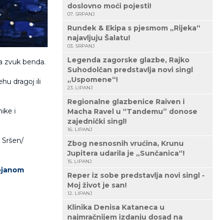
doslovno moći pojesti!
07. SRPANJ
Rundek & Ekipa s pjesmom „Rijeka“
najavljuju Šalatu!
03. SRPANJ
Legenda zagorske glazbe, Rajko
lja zvuk benda.
Suhodolčan predstavlja novi singl
„Uspomene“!
hu dragoj ili
23. LIPANJ
Regionalne glazbenice Raiven i
ike i
Macha Ravel u “Tandemu” donose
zajednički singl!
16. LIPANJ
s Sršen/
Zbog nesnosnih vrućina, Krunu
Jupitera udarila je „Sunčanica“!
15. LIPANJ
ojanom
Reper iz sobe predstavlja novi singl -
Moj život je san!
12. LIPANJ
Klinika Denisa Kataneca u
najmračnijem izdanju dosad na