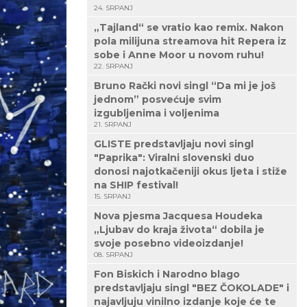
24. SRPANJ
„Tajland“ se vratio kao remix. Nakon
pola milijuna streamova hit Repera iz
sobe i Anne Moor u novom ruhu!
22. SRPANJ
Bruno Rački novi singl “Da mi je još
jednom” posvećuje svim
izgubljenima i voljenima
21. SRPANJ
GLISTE predstavljaju novi singl
"Paprika": Viralni slovenski duo
donosi najotkačeniji okus ljeta i stiže
na SHIP festival!
15. SRPANJ
Nova pjesma Jacquesa Houdeka
„Ljubav do kraja života“ dobila je
svoje posebno videoizdanje!
08. SRPANJ
Fon Biskich i Narodno blago
predstavljaju singl "BEZ ČOKOLADE" i
najavljuju vinilno izdanje koje će te