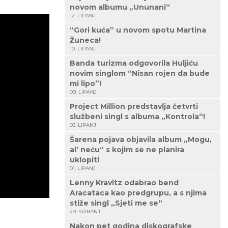
novom albumu „Ununani“
12. LIPANJ
“Gori kuća” u novom spotu Martina
Žuneca!
10. LIPANJ
Banda turizma odgovorila Huljiću
novim singlom “Nisan rojen da bude
mi lipo”!
09. LIPANJ
Project Million predstavlja četvrti
službeni singl s albuma „Kontrola“!
03. LIPANJ
Šarena pojava objavila album „Mogu,
al’ neću“ s kojim se ne planira
uklopiti
01. LIPANJ
Lenny Kravitz odabrao bend
Aracataca kao predgrupu, a s njima
stiže singl „Sjeti me se“
29. SVIBANJ
Nakon pet godina diskografske