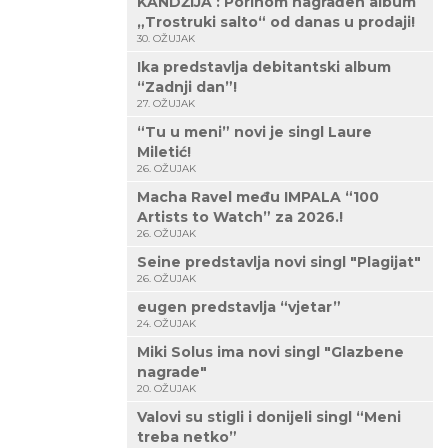
KANDŽIJA : Porinom nagrađen album
„Trostruki salto“ od danas u prodaji!
30. OŽUJAK
Ika predstavlja debitantski album
“Zadnji dan”!
27. OŽUJAK
“Tu u meni” novi je singl Laure
Miletić!
26. OŽUJAK
Macha Ravel među IMPALA “100
Artists to Watch” za 2026.!
26. OŽUJAK
Seine predstavlja novi singl "Plagijat"
26. OŽUJAK
eugen predstavlja “vjetar”
24. OŽUJAK
Miki Solus ima novi singl "Glazbene
nagrade"
20. OŽUJAK
Valovi su stigli i donijeli singl “Meni
treba netko”