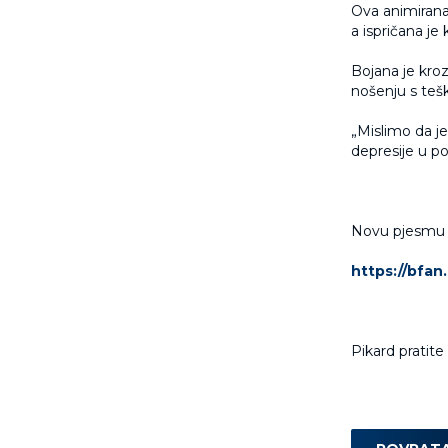
Ova animirana
a ispričana je 
Bojana je kroz
nošenju s te
„Mislimo da je
depresije u po
Novu pjesmu „
https://bfan
Pikard pratit