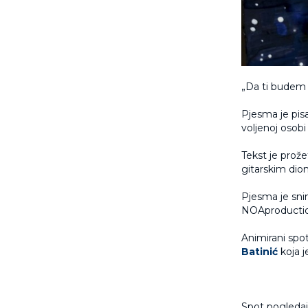
„Da ti budem 
Pjesma je pisa
voljenoj osobi
Tekst je prož
gitarskim dio
Pjesma je snim
NOAproductio
Animirani spo
Batinić
koja j
Spot pogledajt