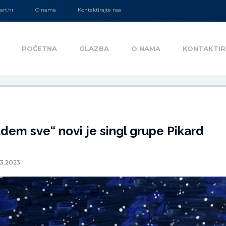
rt.hr
O nama
Kontaktirajte nas
POČETNA
GLAZBA
O NAMA
KONTAKTIR
udem sve“ novi je singl grupe Pikard
3.2023.