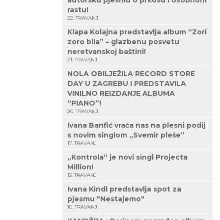
autorsku pjesmu o prkosu i osobnom
rastu!
22. TRAVANJ
Klapa Kolajna predstavlja album “Zori
zoro bila” – glazbenu posvetu
neretvanskoj baštini!
21. TRAVANJ
NOLA OBILJEŽILA RECORD STORE
DAY U ZAGREBU I PREDSTAVILA
VINILNO REIZDANJE ALBUMA
“PIANO”!
20. TRAVANJ
Ivana Banfić vraća nas na plesni podij
s novim singlom „Svemir pleše”
17. TRAVANJ
„Kontrola“ je novi singl Projecta
Million!
13. TRAVANJ
Ivana Kindl predstavlja spot za
pjesmu "Nestajemo"
10. TRAVANJ