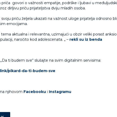
 priča govori o važnosti empatije, podrške i ljubavi u međuljuds
kroz dirljivu priču prijateljstva dviju mladih osoba.
 svoju priču željela ukazati na važnost uloge prijatelja odnosno bli
škim emocijama.
 tema aktualna i relevantna, uzimajući u obzir veliki porast anksio
pulaciji, naročito kod adolescenata. „ –
rekli su iz benda
Da ti budem sve“ slušajte na svim digitalnim servisima:
.link/pikard-da-ti-budem-sve
e na njihovom
Facebooku
i
Instagramu