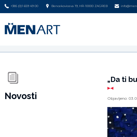
+385 (0)1 659 49 00
Bencekoviceva 19, HR-10000 ZAGREB
info@mena
„Da ti b
Novosti
Objavljeno:
03.0