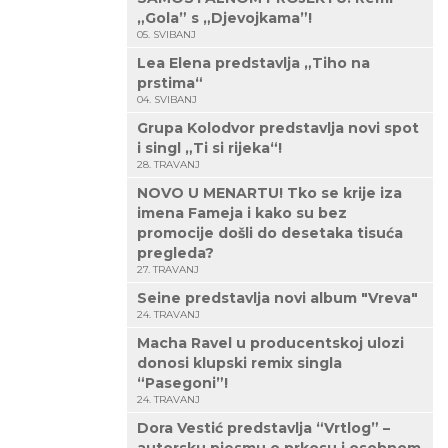
„Gola” s „Djevojkama”!
05. SVIBANJ
Lea Elena predstavlja „Tiho na
prstima“
04. SVIBANJ
Grupa Kolodvor predstavlja novi spot
i singl „Ti si rijeka“!
28. TRAVANJ
NOVO U MENARTU! Tko se krije iza
imena Fameja i kako su bez
promocije došli do desetaka tisuća
pregleda?
27. TRAVANJ
Seine predstavlja novi album "Vreva"
24. TRAVANJ
Macha Ravel u producentskoj ulozi
donosi klupski remix singla
“Pasegoni”!
24. TRAVANJ
Dora Vestić predstavlja “Vrtlog” –