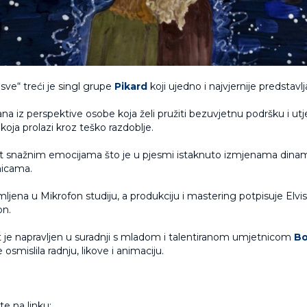
sve“ treći je singl grupe
Pikard
koji ujedno i najvjernije predstav
na iz perspektive osobe koja želi pružiti bezuvjetnu podršku i utje
 koja prolazi kroz teško razdoblje.
et snažnim emocijama što je u pjesmi istaknuto izmjenama dinam
nicama.
ljena u Mikrofon studiju, a produkciju i mastering potpisuje Elvi
n.
t je napravljen u suradnji s mladom i talentiranom umjetnicom
B
e osmislila radnju, likove i animaciju.
e na linku: